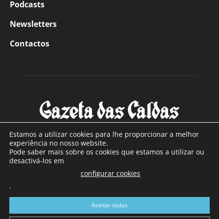
Podcasts
Newsletters
Contactos
Estamos a utilizar cookies para lhe proporcionar a melhor
experiência no nosso website.
Pode saber mais sobre os cookies que estamos a utilizar ou
SOBRE NÓS
desactivá-los em
configurar cookies
Com sede nas Caldas da Rainha e mais de 90 anos de
.
existência, é o jornal regional com maior número de leitores
a sul de distrito de Leiria, com mais de 40.000 leitores por
Aceitar todas
toda a região Oeste. Jornal com distribuição em Portugal
Continental e assinatura online.