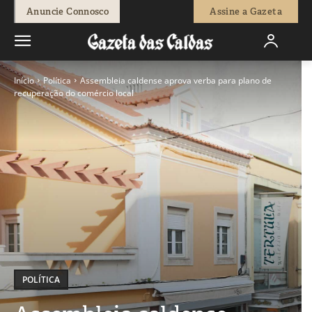
Anuncie Connosco
Assine a Gazeta
Início
Política
Assembleia caldense aprova verba para plano de
recuperação do comércio local
POLÍTICA