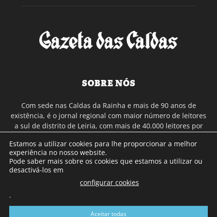
SOBRE NÓS
Com sede nas Caldas da Rainha e mais de 90 anos de
existência, é o jornal regional com maior número de leitores
a sul de distrito de Leiria, com mais de 40.000 leitores por
toda a região Oeste. Jornal com distribuição em Portugal
Estamos a utilizar cookies para lhe proporcionar a melhor
Continental e assinatura online.
experiência no nosso website.
Pode saber mais sobre os cookies que estamos a utilizar ou
desactivá-los em
SIGA-NOS
configurar cookies
.
Aceitar todas