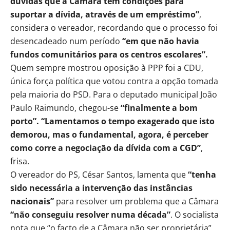
dúvidas que a Câmara tem condições para
suportar a dívida, através de um empréstimo”
,
considera o vereador, recordando que o processo foi
desencadeado num período
“em que não havia
fundos comunitários para os centros escolares”.
Quem sempre mostrou oposição à PPP foi a CDU,
única força política que votou contra a opção tomada
pela maioria do PSD. Para o deputado municipal João
Paulo Raimundo, chegou-se
“finalmente a bom
porto”.
“Lamentamos o tempo exagerado que isto
demorou, mas o fundamental, agora, é perceber
como corre a negociação da dívida com a CGD”
,
frisa.
O vereador do PS, César Santos, lamenta que
“tenha
sido necessária a intervenção das instâncias
nacionais”
para resolver um problema que a Câmara
“não conseguiu resolver numa década”
. O socialista
nota que “o facto de a Câmara não ser proprietária”