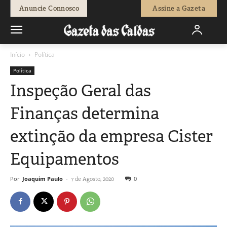
Anuncie Connosco
Assine a Gazeta
Início
Política
Política
Inspeção Geral das
Finanças determina
extinção da empresa Cister
Equipamentos
Por
Joaquim Paulo
-
0
7 de Agosto, 2020