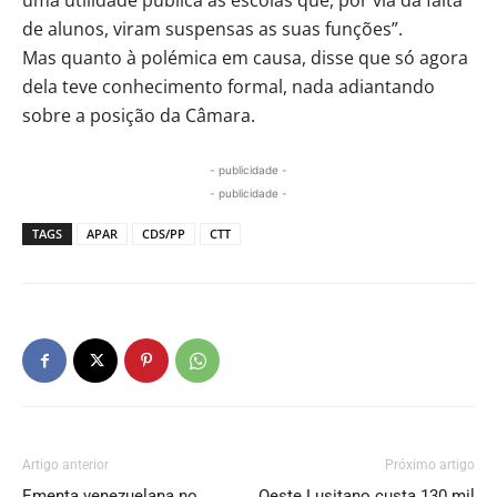
uma utilidade pública às escolas que, por via da falta
de alunos, viram suspensas as suas funções”.
Mas quanto à polémica em causa, disse que só agora
dela teve conhecimento formal, nada adiantando
sobre a posição da Câmara.
- publicidade -
- publicidade -
TAGS
APAR
CDS/PP
CTT
Artigo anterior
Próximo artigo
Ementa venezuelana no
Oeste Lusitano custa 130 mil