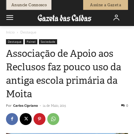
Anuncie Connosco
Assine a Gazeta
Início
Destaque
Destaque
Painel
Sociedade
Associação de Apoio aos
Reclusos faz pouco uso da
antiga escola primária da
Moita
Por
Carlos Cipriano
-
0
14 de Maio, 2015