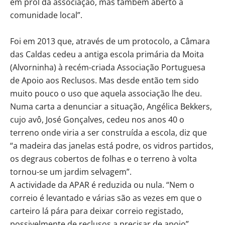
em prol da associação, mas também aberto à
comunidade local”.
Foi em 2013 que, através de um protocolo, a Câmara
das Caldas cedeu a antiga escola primária da Moita
(Alvorninha) à recém-criada Associação Portuguesa
de Apoio aos Reclusos. Mas desde então tem sido
muito pouco o uso que aquela associação lhe deu.
Numa carta a denunciar a situação, Angélica Bekkers,
cujo avô, José Gonçalves, cedeu nos anos 40 o
terreno onde viria a ser construída a escola, diz que
“a madeira das janelas está podre, os vidros partidos,
os degraus cobertos de folhas e o terreno à volta
tornou-se um jardim selvagem”.
A actividade da APAR é reduzida ou nula. “Nem o
correio é levantado e várias são as vezes em que o
carteiro lá pára para deixar correio registado,
possivelmente de reclusos a precisar de apoio”,