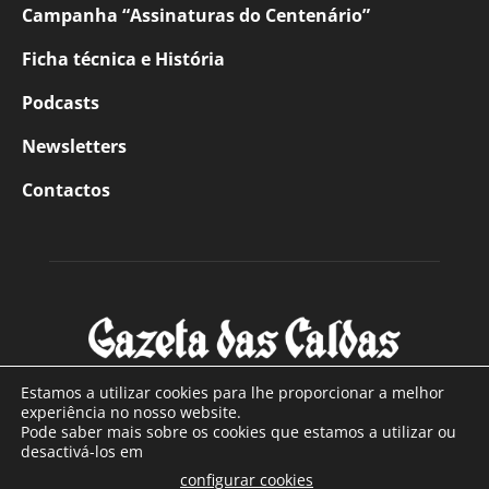
Campanha “Assinaturas do Centenário”
Ficha técnica e História
Podcasts
Newsletters
Contactos
Estamos a utilizar cookies para lhe proporcionar a melhor
experiência no nosso website.
Pode saber mais sobre os cookies que estamos a utilizar ou
SOBRE NÓS
desactivá-los em
configurar cookies
Com sede nas Caldas da Rainha e mais de 90 anos de