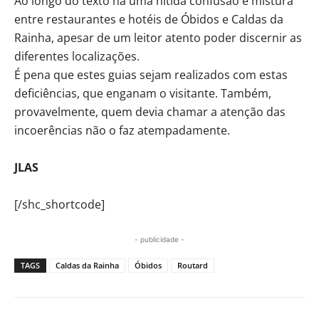
Ao longo do texto há uma nítida confusão e mistura
entre restaurantes e hotéis de Óbidos e Caldas da
Rainha, apesar de um leitor atento poder discernir as
diferentes localizações.
É pena que estes guias sejam realizados com estas
deficiências, que enganam o visitante. Também,
provavelmente, quem devia chamar a atenção das
incoerências não o faz atempadamente.
JLAS
[/shc_shortcode]
- publicidade -
TAGS
Caldas da Rainha
Óbidos
Routard