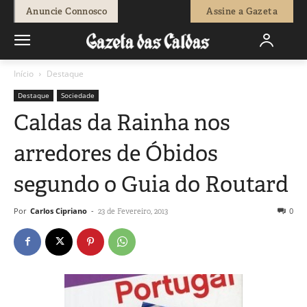
Anuncie Connosco
Assine a Gazeta
Início
Destaque
Destaque
Sociedade
Caldas da Rainha nos
arredores de Óbidos
segundo o Guia do Routard
Por
Carlos Cipriano
-
0
23 de Fevereiro, 2013