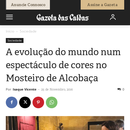
Anuncie Connosco
Assine a Gazeta
Início
Sociedade
Sociedade
A evolução do mundo num
espectáculo de cores no
Mosteiro de Alcobaça
Por
Isaque Vicente
-
0
25 de Novembro, 2016