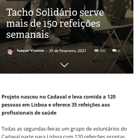
Tacho Solidário serve
mais de 150 refeições
semanais
-
Isaque Vicente
25 de Fevereiro, 2021
933
0
Projeto nasceu no Cadaval e leva comida a 120
pessoas em Lisboa e oferece 35 refeições aos
profissionais de saúde
Todas as segundas-feiras um grupo de voluntários do
Cadaval parte para Lisboa com 120 refeições prontas