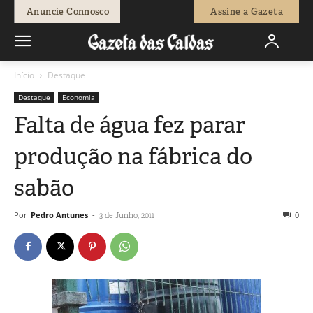
Anuncie Connosco
Assine a Gazeta
Início
Destaque
Destaque
Economia
Falta de água fez parar
produção na fábrica do
sabão
Por
Pedro Antunes
-
0
3 de Junho, 2011