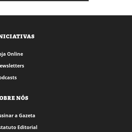
NICIATIVAS
oja Online
ewsletters
odcasts
OBRE NÓS
ssinar a Gazeta
statuto Editorial