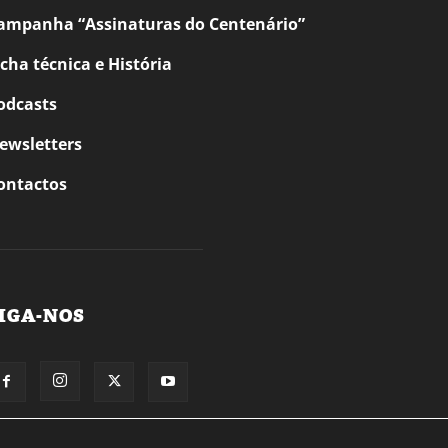
ampanha “Assinaturas do Centenário”
icha técnica e História
odcasts
ewsletters
ontactos
IGA-NOS