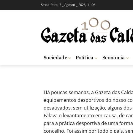
Sexta-feira, 7 _ Agosto _ 2026, 11:06
OPINIÃO
RUBRICAS SEMANAIS
Agora o parad
-
Rui Goncalves
25 de Setembro, 2015
Sociedade
Política
Economia
Início
Opinião
Agora o paradigma mudou…
Há poucas semanas, a Gazeta das Calda
equipamentos desportivos do nosso co
desativados, sem utilização, alguns do
Falava o levantamento em causa, de ca
para a prática desportiva de uma forma
concelho.
Foi assim por todo o país, se