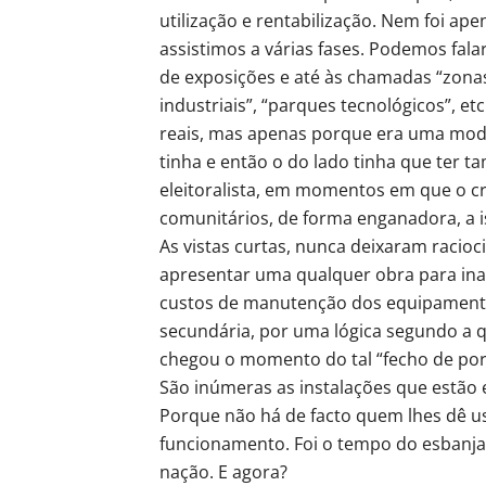
utilização e rentabilização. Nem foi ape
assistimos a várias fases. Podemos fala
de exposições e até às chamadas “zonas 
industriais”, “parques tecnológicos”, e
reais, mas apenas porque era uma mod
tinha e então o do lado tinha que ter t
eleitoralista, em momentos em que o cré
comunitários, de forma enganadora, a 
As vistas curtas, nunca deixaram racioc
apresentar uma qualquer obra para inau
custos de manutenção dos equipamento
secundária, por uma lógica segundo a qu
chegou o momento do tal “fecho de po
São inúmeras as instalações que estão 
Porque não há de facto quem lhes dê u
funcionamento. Foi o tempo do esbanja
nação. E agora?