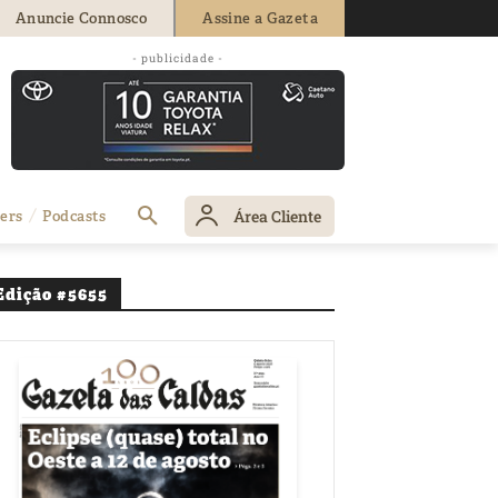
Anuncie Connosco
Assine a Gazeta
- publicidade -
Área Cliente
ers
Podcasts
Edição #5655