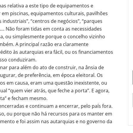
nas relativa a este tipo de equipamentos e
r em piscinas, equipamentos culturais, pavilhões
industriais”, “centros de negócios”, “parques
tc…. Não foram tidas em conta as necessidades
a, ou simplesmente porque o concelho vizinho
ambém. A principal razão era claramente
dito às autarquias era fácil, ou os financiamentos
isso conduziram.
inar para além do ato de construir, na ânsia de
gurar, de preferência, em época eleitoral. Os
s em causa, eram uma questão inexistente, ou
al “quem vier atrás, que feche a porta”. E agora,
rta” e fecham mesmo.
encerradas e continuam a encerrar, pelo país fora.
so, ou porque não há recursos para os manter em
mento e foi assim nas autarquias e no governo da