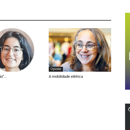
Opinião
ão”…
A mobilidade elétrica