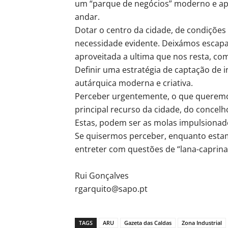
um “parque de negócios” moderno e ape
andar.
Dotar o centro da cidade, de condições
necessidade evidente. Deixámos escap
aproveitada a ultima que nos resta, com
Definir uma estratégia de captação de 
autárquica moderna e criativa.
Perceber urgentemente, o que queremos
principal recurso da cidade, do concelh
Estas, podem ser as molas impulsionad
Se quisermos perceber, enquanto esta
entreter com questões de “lana-caprina
Rui Gonçalves
rgarquito@sapo.pt
TAGS
ARU
Gazeta das Caldas
Zona Industrial