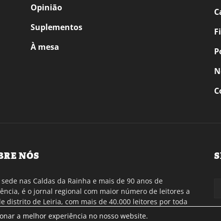
Opinião
C
Suplementos
F
À mesa
P
N
C
BRE NÓS
S
sede nas Caldas da Rainha e mais de 90 anos de
tência, é o jornal regional com maior número de leitores a
de distrito de Leiria, com mais de 40.000 leitores por toda
gião Oeste. Jornal com distribuição em Portugal
ionar a melhor experiência no nosso website.