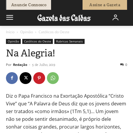
Anuncie Connosco
Assine a Gazeta
Início
Opinião
Católicos do Oeste
Opinião
Católicos do Oeste
Rubricas Semanais
Na Alegria!
Por
Redação
-
0
5 de Julho, 2019
Diz o Papa Francisco na Exortação Apostólica “Cristo
Vive” que “A Palavra de Deus diz que os jovens devem
ser tratados «como irmãos» (1Tm 5,1)… Um jovem
não se pode sentir desanimado, é próprio dele
sonhar coisas grandes, procurar largos horizontes,