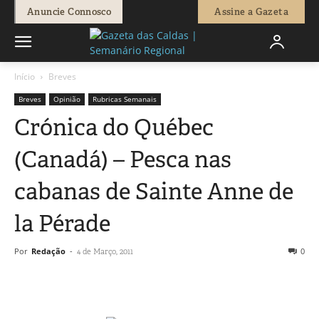
Anuncie Connosco
Assine a Gazeta
Início
Breves
Breves
Opinião
Rubricas Semanais
Crónica do Québec
(Canadá) – Pesca nas
cabanas de Sainte Anne de
la Pérade
Por
Redação
-
0
4 de Março, 2011