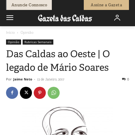
Anuncie Connosco
Assine a Gazeta
Início
Opinião
Opinião
Rubricas Semanais
Das Caldas ao Oeste | O
legado de Mário Soares
Por
Jaime Neto
-
0
13 de Janeiro, 2017