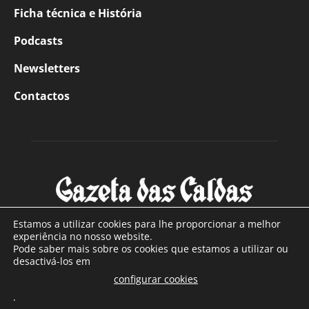
Ficha técnica e História
Podcasts
Newsletters
Contactos
Estamos a utilizar cookies para lhe proporcionar a melhor
experiência no nosso website.
Pode saber mais sobre os cookies que estamos a utilizar ou
SOBRE NÓS
desactivá-los em
configurar cookies
Com sede nas Caldas da Rainha e mais de 90 anos de
.
existência, é o jornal regional com maior número de leitores