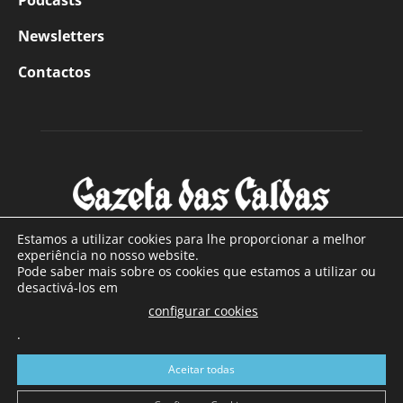
Podcasts
Newsletters
Contactos
Estamos a utilizar cookies para lhe proporcionar a melhor
experiência no nosso website.
Pode saber mais sobre os cookies que estamos a utilizar ou
SOBRE NÓS
desactivá-los em
configurar cookies
Com sede nas Caldas da Rainha e mais de 90 anos de
.
existência, é o jornal regional com maior número de leitores
a sul de distrito de Leiria, com mais de 40.000 leitores por
Aceitar todas
toda a região Oeste. Jornal com distribuição em Portugal
Continental e assinatura online.