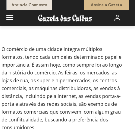
-
Jose Nascimento
21 de Maio, 2010
843
0
Anuncie Connosco
Assine a Gazeta
Início
Opinião
De Braços Abertos - Comércio
O comércio de uma cidade integra múltiplos
formatos, tendo cada um deles determinado papel e
importância. É assim hoje, como sempre foi ao longo
da história do comércio. As feiras, os mercados, as
lojas de rua, os super e hipermercados, os centros
comerciais, as máquinas distribuidoras, as vendas à
distância, incluindo pela Internet, as vendas porta-a-
porta e através das redes sociais, são exemplos de
formatos comerciais que convivem, com algum grau
de conflitualidade, buscando a preferência dos
consumidores.