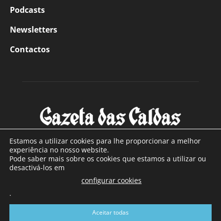
Podcasts
Newsletters
Contactos
Estamos a utilizar cookies para lhe proporcionar a melhor
experiência no nosso website.
Pode saber mais sobre os cookies que estamos a utilizar ou
SOBRE NÓS
desactivá-los em
configurar cookies
Com sede nas Caldas da Rainha e mais de 90 anos de
.
existência, é o jornal regional com maior número de leitores
a sul de distrito de Leiria, com mais de 40.000 leitores por
Aceitar todas
toda a região Oeste. Jornal com distribuição em Portugal