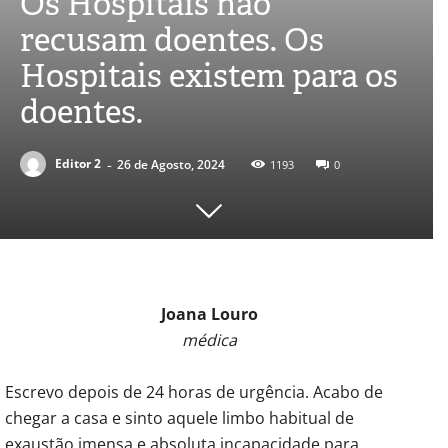
Os Hospitais não
recusam doentes. Os
Hospitais existem para os
doentes.
-
Editor 2
26 de Agosto, 2024
1193
0
Joana Louro
médica
Escrevo depois de 24 horas de urgência. Acabo de
chegar a casa e sinto aquele limbo habitual de
exaustão imensa e absoluta incapacidade para