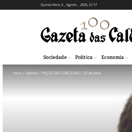
Quinta-feira, 6 _ Agosto _ 2026, 21:17
Sociedade
Política
Economia
Início
Opinião
PAÇOS DO CONCELHO | 25 de Abril