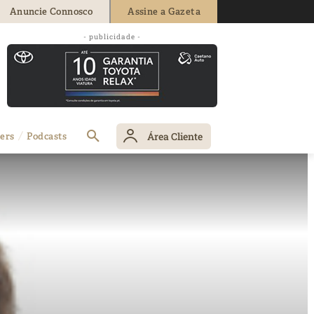
Anuncie Connosco
Assine a Gazeta
- publicidade -
Área Cliente
ers
Podcasts