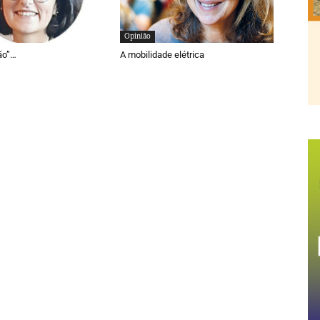
Opinião
ão”…
A mobilidade elétrica