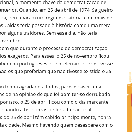
acional, o momento chave da democratização de
nterior. Quando, em 25 de abril de 1974, Salgueiro
oa, derrubaram um regime ditatorial com mais de
as Caldas teria passado à história como uma mera
or alguns traidores. Sem esse dia, não teria
 novembro.
dem que durante o processo de democratização
ios exageros. Para esses, o 25 de novembro ficou
mbém há portugueses que preferiam que se tivesse
ão os que preferiam que não tivesse existido o 25
não tenha agradado a todos, parece haver uma
ncide na opinião de que foi bom ter-se derrubado
r isso, o 25 de abril ficou como o dia marcante
nuando a ter honras de feriado nacional.
 do 25 de abril têm cabido principalmente, honra
ias da cidade. Mesmo havendo quem desespere com o