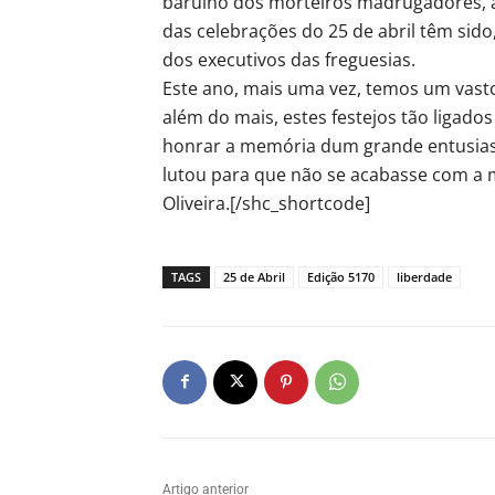
barulho dos morteiros madrugadores, a
das celebrações do 25 de abril têm sid
dos executivos das freguesias.
Este ano, mais uma vez, temos um vast
além do mais, estes festejos tão ligado
honrar a memória dum grande entusia
lutou para que não se acabasse com a 
Oliveira.[/shc_shortcode]
TAGS
25 de Abril
Edição 5170
liberdade
Artigo anterior