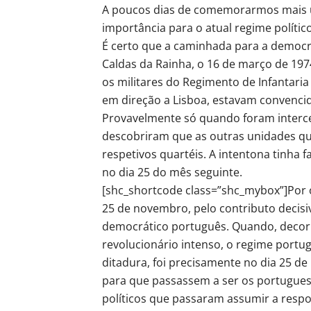
A poucos dias de comemorarmos mais u
importância para o atual regime polític
É certo que a caminhada para a democrac
Caldas da Rainha, o 16 de março de 197
os militares do Regimento de Infantaria 
em direção a Lisboa, estavam convenci
Provavelmente só quando foram intercet
descobriram que as outras unidades que
respetivos quartéis. A intentona tinha f
no dia 25 do mês seguinte.
[shc_shortcode class=”shc_mybox”]Por o
25 de novembro, pelo contributo decis
democrático português. Quando, decor
revolucionário intenso, o regime port
ditadura, foi precisamente no dia 25 d
para que passassem a ser os portugueses
políticos que passaram assumir a respo