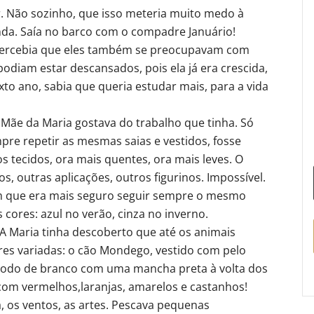
. Não sozinho, que isso meteria muito medo à
inda. Saía no barco com o compadre Januário!
Percebia que eles também se preocupavam com
podiam estar descansados, pois ela já era crescida,
xto ano, sabia que queria estudar mais, para a vida
A Mãe da Maria gostava do trabalho que tinha. Só
pre repetir as mesmas saias e vestidos, fosse
 tecidos, ora mais quentes, ora mais leves. O
s, outras aplicações, outros figurinos. Impossível.
am que era mais seguro seguir sempre o mesmo
cores: azul no verão, cinza no inverno.
A Maria tinha descoberto que até os animais
es variadas: o cão Mondego, vestido com pelo
todo de branco com uma mancha preta à volta dos
 com vermelhos,laranjas, amarelos e castanhos!
a, os ventos, as artes. Pescava pequenas