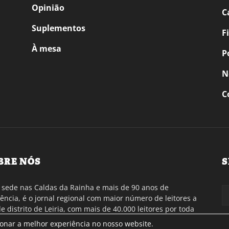
Opinião
C
Suplementos
F
À mesa
P
N
C
BRE NÓS
S
sede nas Caldas da Rainha e mais de 90 anos de
tência, é o jornal regional com maior número de leitores a
de distrito de Leiria, com mais de 40.000 leitores por toda
gião Oeste. Jornal com distribuição em Portugal
ionar a melhor experiência no nosso website.