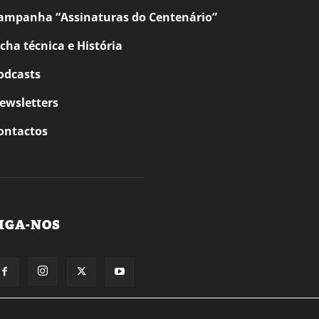
ampanha “Assinaturas do Centenário”
icha técnica e História
odcasts
ewsletters
ontactos
IGA-NOS