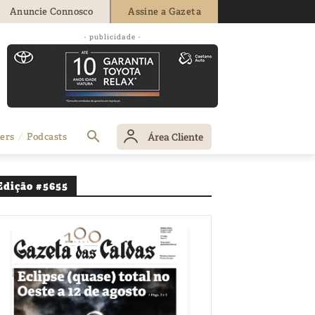
Anuncie Connosco
Assine a Gazeta
- publicidade -
Área Cliente
ers
Podcasts
Edição #5655