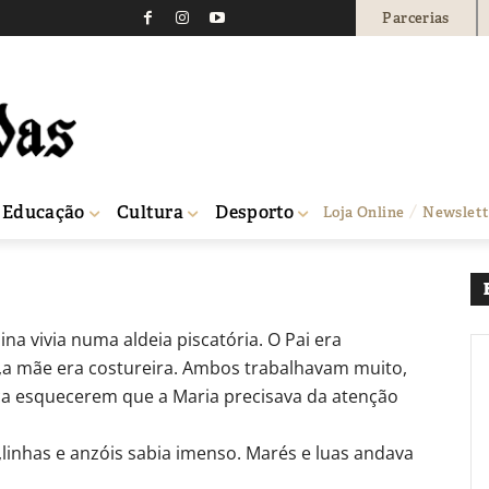
Parcerias
A VEZ
ãe costureira
37
0
Educação
Cultura
Desporto
Loja Online
Newslett
a
a vivia numa aldeia piscatória. O Pai era
a mãe era costureira. Ambos trabalhavam muito,
a esquecerem que a Maria precisava da atenção
s,linhas e anzóis sabia imenso. Marés e luas andava