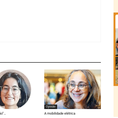
Opinião
ão”…
A mobilidade elétrica