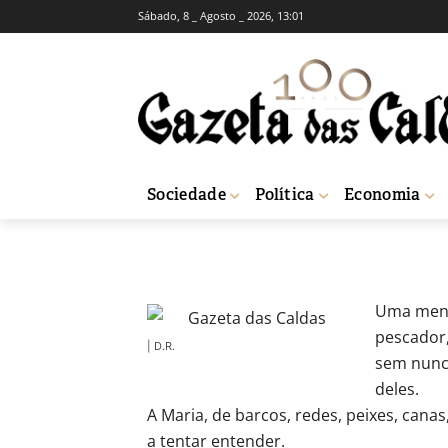
Sábado, 8 _ Agosto _ 2026, 13:01
OPINIÃO
RUBRICAS SEMANAIS
ERA UM
Pai pescador, M
-
Beatriz Oliveira
3 de Maio, 2019
13
Sociedade
Política
Economia
Início
Rubricas Semanais
Era uma vez
Pai pescador, Mãe costureir
Uma menin
pescador,
| D.R.
sem nunc
deles.
A Maria, de barcos, redes, peixes, cana
a tentar entender.