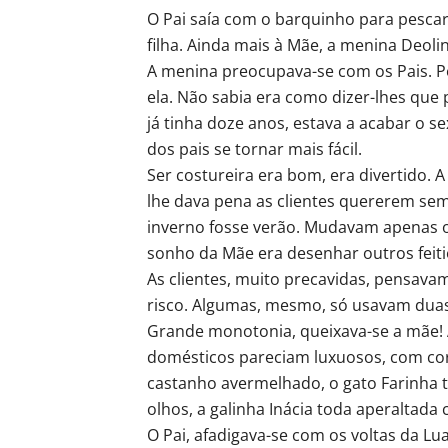
O Pai saía com o barquinho para pescar
filha. Ainda mais à Mãe, a menina Deol
A menina preocupava-se com os Pais. 
ela. Não sabia era como dizer-lhes que 
já tinha doze anos, estava a acabar o se
dos pais se tornar mais fácil.
Ser costureira era bom, era divertido. 
lhe dava pena as clientes quererem sem
inverno fosse verão. Mudavam apenas os
sonho da Mãe era desenhar outros feitio
As clientes, muito precavidas, pensav
risco. Algumas, mesmo, só usavam duas 
Grande monotonia, queixava-se a mãe! 
domésticos pareciam luxuosos, com cor
castanho avermelhado, o gato Farinha 
olhos, a galinha Inácia toda aperaltada
O Pai, afadigava-se com os voltas da Lu