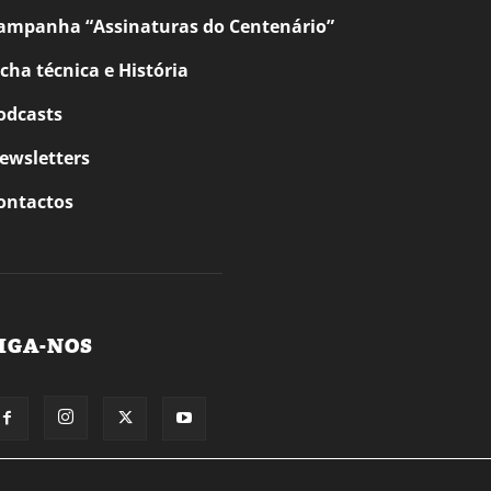
ampanha “Assinaturas do Centenário”
icha técnica e História
odcasts
ewsletters
ontactos
IGA-NOS