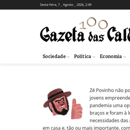
Sexta-feira, 7 _ Agosto _ 2026, 2:49
A SEMANA DO ZÉ POVINHO
ACTUALIDADE
A Semana do Zé
-
Redação
15 de Outubro, 2020
847
Sociedade
Política
Economia
Início
A Semana do Zé Povinho
A Semana do Zé Povinho 15-10-2020
Zé Povinho não po
jovens empreended
pandemia uma opor
braços e foram à 
necessidades das
em casa e, tão ou mais importante, com