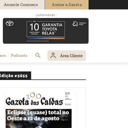
Anuncie Connosco
Assine a Gazeta
- publicidade -
Área Cliente
ers
Podcasts
Edição #5655