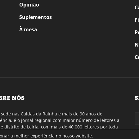
Opinião
C
Suplementos
F
À mesa
P
N
C
BRE NÓS
S
sede nas Caldas da Rainha e mais de 90 anos de
tência, é o jornal regional com maior número de leitores a
de distrito de Leiria, com mais de 40.000 leitores por toda
gião Oeste. Jornal com distribuição em Portugal
ionar a melhor experiência no nosso website.