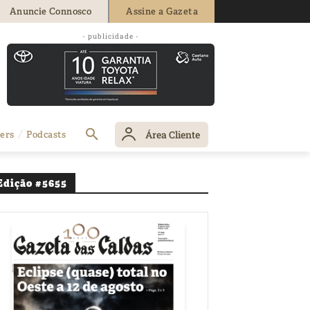
Anuncie Connosco
Assine a Gazeta
- publicidade -
Área Cliente
ers
Podcasts
Edição #5655