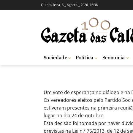
Quinta-feira, 6 _ Agosto _ 2026, 16:36
DIVULGAÇÃO INSTITUCIONAL
PS/ÓBIDOS
-
Redação
17 de Novembro, 2017
594
Sociedade
Política
Economia
Início
Divulgação Institucional
PS/ÓBIDOS
Um voto de esperança no diálogo e na
Os vereadores eleitos pelo Partido Soc
estiveram presentes na primeira reuni
lugar no dia 24 de outubro.
Esta decisão foi tomada por haver dúv
previstas na Lei n.º 75/2013, de 12 de 