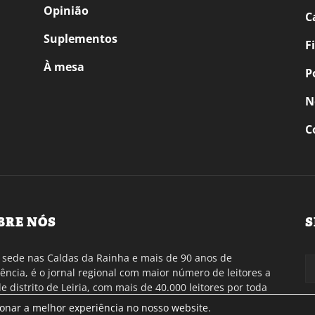
Opinião
C
Suplementos
F
À mesa
P
N
C
BRE NÓS
S
sede nas Caldas da Rainha e mais de 90 anos de
tência, é o jornal regional com maior número de leitores a
de distrito de Leiria, com mais de 40.000 leitores por toda
gião Oeste. Jornal com distribuição em Portugal
ionar a melhor experiência no nosso website.