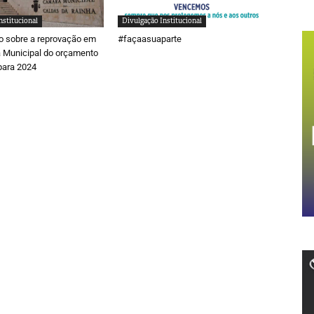
nstitucional
Divulgação Institucional
 sobre a reprovação em
#façaasuaparte
 Municipal do orçamento
ara 2024