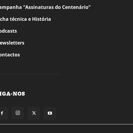
ampanha “Assinaturas do Centenário”
icha técnica e História
odcasts
ewsletters
ontactos
IGA-NOS