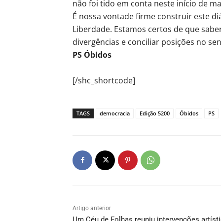
não foi tido em conta neste início de m
É nossa vontade firme construir este d
Liberdade. Estamos certos de que saber
divergências e conciliar posições no s
PS Óbidos
[/shc_shortcode]
TAGS
democracia
Edição 5200
Óbidos
PS
Artigo anterior
Um Céu de Folhas reuniu intervenções artíst