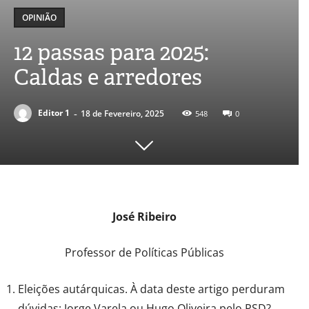
OPINIÃO
12 passas para 2025:
Caldas e arredores
-
Editor 1
18 de Fevereiro, 2025
548
0
José Ribeiro
Professor de Políticas Públicas
Eleições autárquicas. À data deste artigo perduram
dúvidas: Jorge Varela ou Hugo Oliveira pelo PSD?