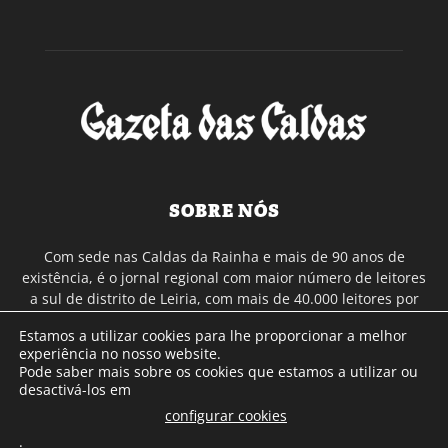
SOBRE NÓS
Com sede nas Caldas da Rainha e mais de 90 anos de
existência, é o jornal regional com maior número de leitores
a sul de distrito de Leiria, com mais de 40.000 leitores por
toda a região Oeste. Jornal com distribuição em Portugal
Estamos a utilizar cookies para lhe proporcionar a melhor
Continental e assinatura online.
experiência no nosso website.
Pode saber mais sobre os cookies que estamos a utilizar ou
desactivá-los em
SIGA-NOS
configurar cookies
.