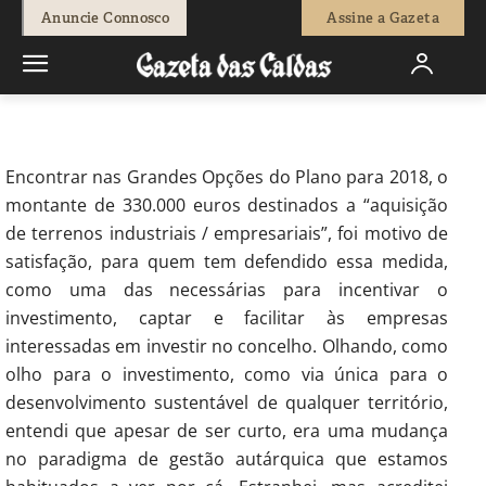
-
Redação
2 de Março, 2018
1211
0
Anuncie Connosco
Assine a Gazeta
Início
Opinião
Correio Leitores
correio dos leitores - Negócio
da China… ou ruína?
Encontrar nas Grandes Opções do Plano para 2018, o
montante de 330.000 euros destinados a “aquisição
de terrenos industriais / empresariais”, foi motivo de
satisfação, para quem tem defendido essa medida,
como uma das necessárias para incentivar o
investimento, captar e facilitar às empresas
interessadas em investir no concelho. Olhando, como
olho para o investimento, como via única para o
desenvolvimento sustentável de qualquer território,
entendi que apesar de ser curto, era uma mudança
no paradigma de gestão autárquica que estamos