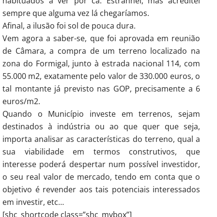
habituados a ver por cá. Estranhei, mas acreditei
sempre que alguma vez lá chegaríamos.
Afinal, a ilusão foi sol de pouca dura.
Vem agora a saber-se, que foi aprovada em reunião
de Câmara, a compra de um terreno localizado na
zona do Formigal, junto à estrada nacional 114, com
55.000 m2, exatamente pelo valor de 330.000 euros, o
tal montante já previsto nas GOP, precisamente a 6
euros/m2.
Quando o Município investe em terrenos, sejam
destinados à indústria ou ao que quer que seja,
importa analisar as características do terreno, qual a
sua viabilidade em termos construtivos, que
interesse poderá despertar num possível investidor,
o seu real valor de mercado, tendo em conta que o
objetivo é revender aos tais potenciais interessados
em investir, etc…
[shc_shortcode class=”shc_mybox”]