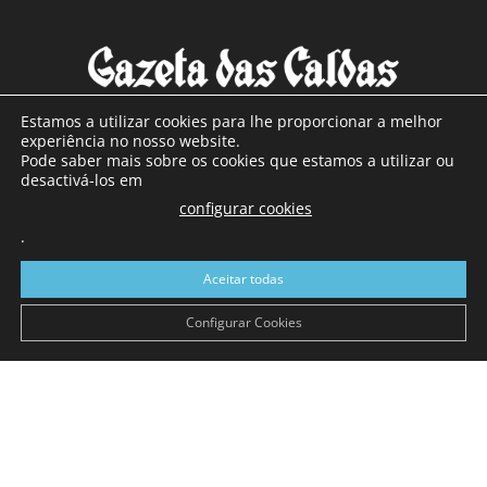
Estamos a utilizar cookies para lhe proporcionar a melhor
experiência no nosso website.
Pode saber mais sobre os cookies que estamos a utilizar ou
SOBRE NÓS
desactivá-los em
configurar cookies
Com sede nas Caldas da Rainha e mais de 90 anos de
.
existência, é o jornal regional com maior número de leitores
a sul de distrito de Leiria, com mais de 40.000 leitores por
Aceitar todas
toda a região Oeste. Jornal com distribuição em Portugal
Continental e assinatura online.
Configurar Cookies
SIGA-NOS