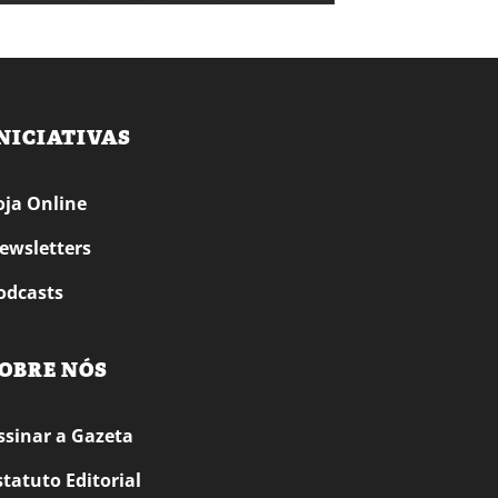
NICIATIVAS
oja Online
ewsletters
odcasts
OBRE NÓS
ssinar a Gazeta
statuto Editorial