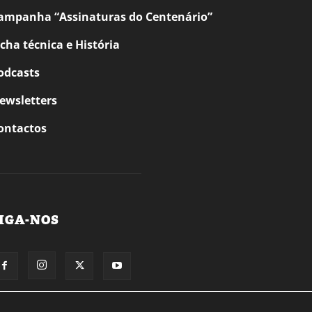
ampanha “Assinaturas do Centenário”
icha técnica e História
odcasts
ewsletters
ontactos
IGA-NOS