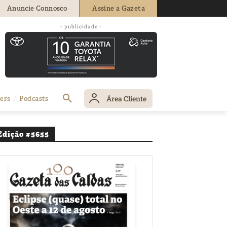
Anuncie Connosco
Assine a Gazeta
- publicidade -
Área Cliente
ers
Podcasts
Edição #5655