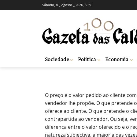
Sábado, 8 _ Agosto _ 2026, 3:59
OPINIÃO
RUBRICAS SEMANAIS
De Braços Aber
-
Jose Nascimento
3 de Setembro, 2010
Sociedade
Política
Economia
Início
Opinião
De Braços Abertos - Preço
O preço é o valor pedido ao cliente co
vendedor lhe propõe. O que pretende o
oferece ao cliente. O que pretende o c
contrapartida ao vendedor. Ou seja, v
diferença entre o valor oferecido e o re
natureza subjectiva, a maioria das vezes