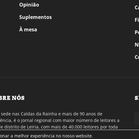
Opinião
C
Suplementos
F
À mesa
P
N
C
BRE NÓS
S
sede nas Caldas da Rainha e mais de 90 anos de
tência, é o jornal regional com maior número de leitores a
de distrito de Leiria, com mais de 40.000 leitores por toda
gião Oeste. Jornal com distribuição em Portugal
ionar a melhor experiência no nosso website.