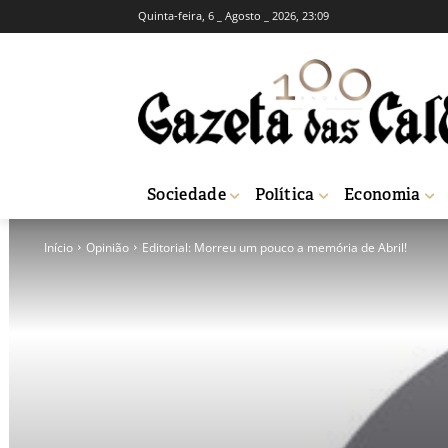
Quinta-feira, 6 _ Agosto _ 2026, 23:09
Sociedade
Política
Economia
Início
Opinião
Editorial: Morreu um pouco a memória de Abril!