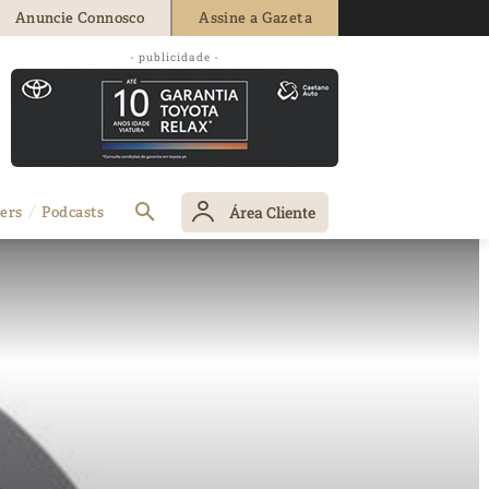
Anuncie Connosco
Assine a Gazeta
- publicidade -
Área Cliente
ers
Podcasts