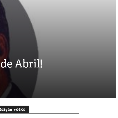
de Abril!
Edição #5655