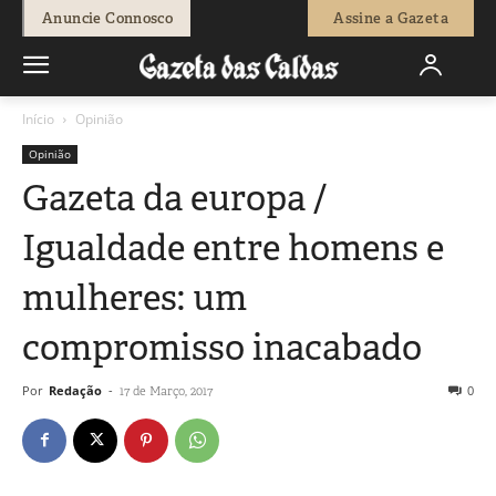
Anuncie Connosco
Assine a Gazeta
Início
Opinião
Opinião
Gazeta da europa /
Igualdade entre homens e
mulheres: um
compromisso inacabado
Por
Redação
-
0
17 de Março, 2017