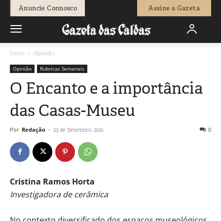
Anuncie Connosco
Assine a Gazeta
Início
Opinião
Opinião
Rubricas Semanais
O Encanto e a importância
das Casas-Museu
Por
Redação
-
0
23 de Setembro, 2021
Cristina Ramos Horta
Investigadora de cerâmica
No contexto diversificado dos espaços museológicos,