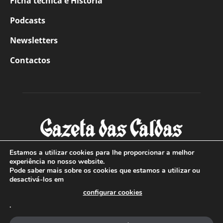
Ficha técnica e História
Podcasts
Newsletters
Contactos
Estamos a utilizar cookies para lhe proporcionar a melhor
experiência no nosso website.
Pode saber mais sobre os cookies que estamos a utilizar ou
SOBRE NÓS
desactivá-los em
configurar cookies
Com sede nas Caldas da Rainha e mais de 90 anos de
.
existência, é o jornal regional com maior número de leitores
a sul de distrito de Leiria, com mais de 40.000 leitores por