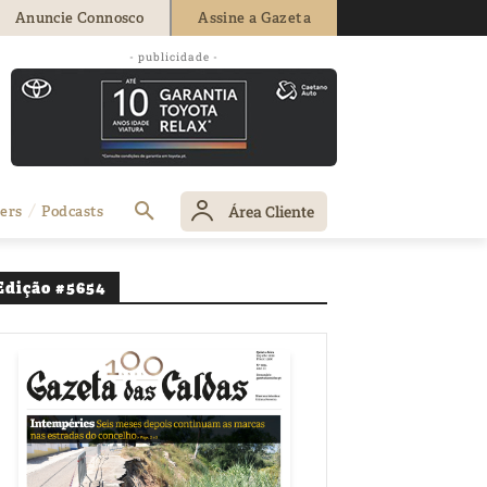
Anuncie Connosco
Assine a Gazeta
- publicidade -
Área Cliente
ers
Podcasts
Edição #5654