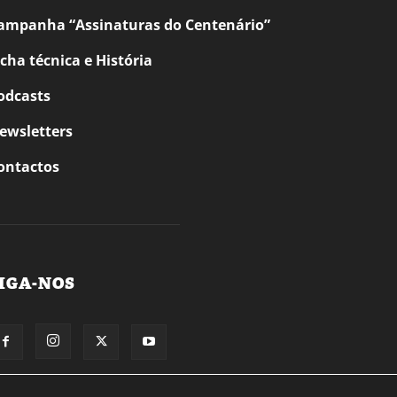
ampanha “Assinaturas do Centenário”
icha técnica e História
odcasts
ewsletters
ontactos
IGA-NOS