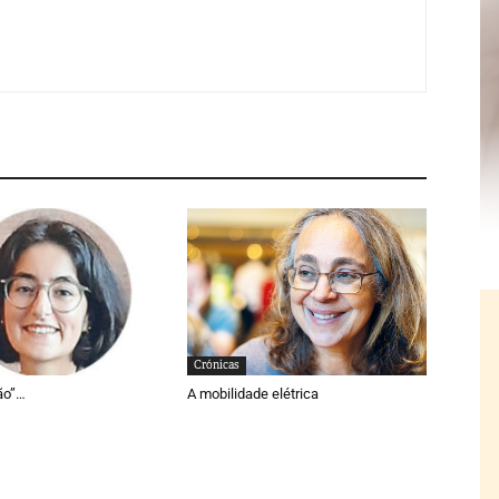
Crónicas
ão”…
A mobilidade elétrica