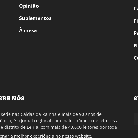
Opinião
C
Suplementos
F
À mesa
P
N
C
BRE NÓS
S
sede nas Caldas da Rainha e mais de 90 anos de
tência, é o jornal regional com maior número de leitores a
de distrito de Leiria, com mais de 40.000 leitores por toda
gião Oeste. Jornal com distribuição em Portugal
ionar a melhor experiência no nosso website.