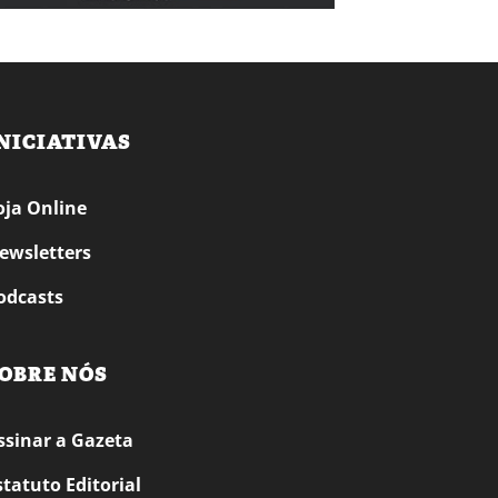
NICIATIVAS
oja Online
ewsletters
odcasts
OBRE NÓS
ssinar a Gazeta
statuto Editorial