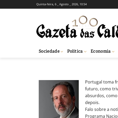
Quinta-feira, 6 _ Agosto _ 2026, 10:54
OPINIÃO
Trivialidades l
-
JLAS
29 de Outubro, 2020
584
Sociedade
Política
Economia
Início
Opinião
Trivialidades lusas
Portugal toma f
futuro, como tri
absurdos, como 
depois.
Falo sobre a not
Programa Nacion