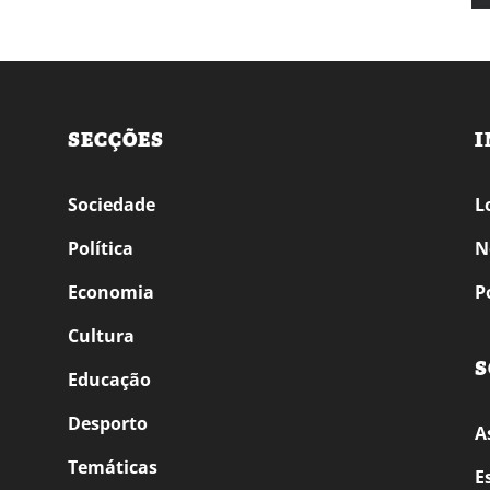
SECÇÕES
I
Sociedade
L
Política
N
Economia
P
Cultura
S
Educação
Desporto
A
Temáticas
E