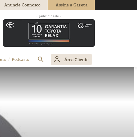
Anuncie Connosco
Assine a Gazeta
- publicidade -
Área Cliente
ers
Podcasts