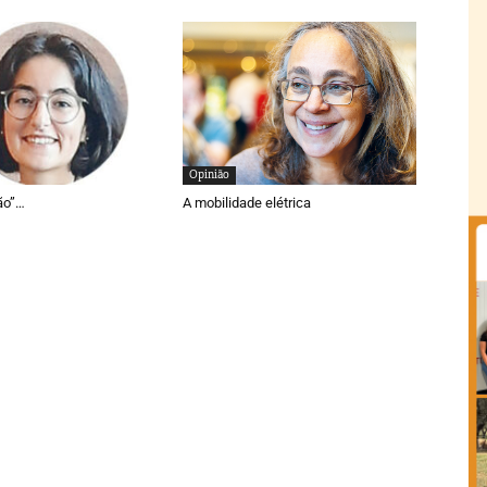
Opinião
ão”…
A mobilidade elétrica