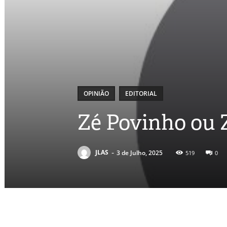
OPINIÃO
EDITORIAL
Zé Povinho ou 
-
JLAS
3 de Julho, 2025
519
0