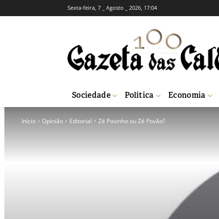
Sexta-feira, 7 _ Agosto _ 2026, 17:04
Sociedade
Política
Economia
Início
Opinião
Editorial
Zé Povinho ou Zé Povão?