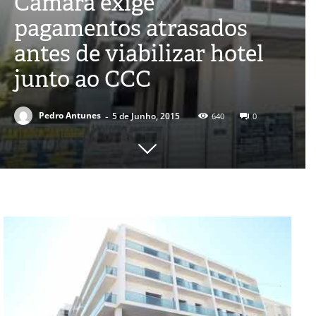
Câmara exige
pagamentos atrasados
antes de viabilizar hotel
junto ao CCC
-
Pedro Antunes
5 de Junho, 2015
640
0