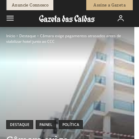
Anuncie Connosco
Assine a Gazeta
Início
Destaque
Câmara exige pagamentos atrasados antes de
viabilizar hotel junto ao CCC
DESTAQUE
PAINEL
POLÍTICA