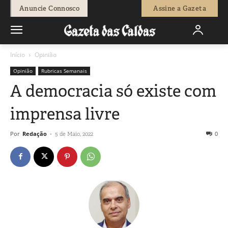
Anuncie Connosco
Assine a Gazeta
Início
Opinião
Opinião
Rubricas Semanais
A democracia só existe com
imprensa livre
Por
Redação
-
0
5 de Maio, 2022