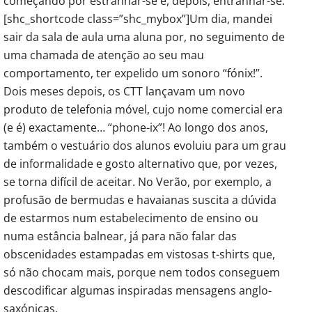
começando por estranhar-se e, depois, entranhar-se.
[shc_shortcode class=”shc_mybox”]Um dia, mandei
sair da sala de aula uma aluna por, no seguimento de
uma chamada de atenção ao seu mau
comportamento, ter expelido um sonoro “fónix!”.
Dois meses depois, os CTT lançavam um novo
produto de telefonia móvel, cujo nome comercial era
(e é) exactamente… “phone-ix”! Ao longo dos anos,
também o vestuário dos alunos evoluiu para um grau
de informalidade e gosto alternativo que, por vezes,
se torna difícil de aceitar. No Verão, por exemplo, a
profusão de bermudas e havaianas suscita a dúvida
de estarmos num estabelecimento de ensino ou
numa estância balnear, já para não falar das
obscenidades estampadas em vistosas t-shirts que,
só não chocam mais, porque nem todos conseguem
descodificar algumas inspiradas mensagens anglo-
saxónicas.