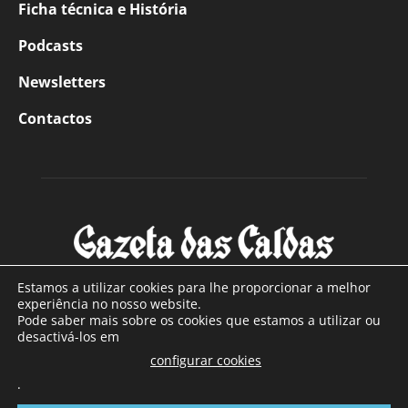
Ficha técnica e História
Podcasts
Newsletters
Contactos
Estamos a utilizar cookies para lhe proporcionar a melhor
experiência no nosso website.
Pode saber mais sobre os cookies que estamos a utilizar ou
SOBRE NÓS
desactivá-los em
configurar cookies
Com sede nas Caldas da Rainha e mais de 90 anos de
.
existência, é o jornal regional com maior número de leitores
a sul de distrito de Leiria, com mais de 40.000 leitores por