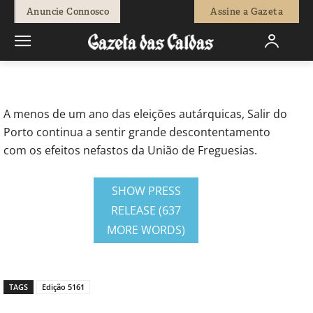
-
Redação
17 de Fevereiro, 2017
1334
0
Anuncie Connosco
Assine a Gazeta
Início
Opinião
Correio Leitores
Eleições autárquicas - venha o
Diabo e escolha
A menos de um ano das eleições autárquicas, Salir do
Porto continua a sentir grande descontentamento
com os efeitos nefastos da União de Freguesias.
SHOW PRESS
RELEASE (637
MORE WORDS)
TAGS
Edição 5161