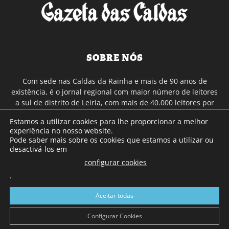
SOBRE NÓS
Com sede nas Caldas da Rainha e mais de 90 anos de
existência, é o jornal regional com maior número de leitores
a sul de distrito de Leiria, com mais de 40.000 leitores por
toda a região Oeste. Jornal com distribuição em Portugal
Estamos a utilizar cookies para lhe proporcionar a melhor
Continental e assinatura online.
experiência no nosso website.
Pode saber mais sobre os cookies que estamos a utilizar ou
desactivá-los em
SIGA-NOS
configurar cookies
.
Aceitar todas
Configurar Cookies
© Gazeta das Caldas - 2026