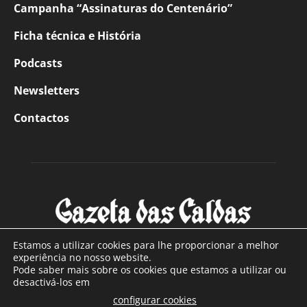
Campanha “Assinaturas do Centenário”
Ficha técnica e História
Podcasts
Newsletters
Contactos
Estamos a utilizar cookies para lhe proporcionar a melhor
experiência no nosso website.
Pode saber mais sobre os cookies que estamos a utilizar ou
SOBRE NÓS
desactivá-los em
configurar cookies
Com sede nas Caldas da Rainha e mais de 90 anos de