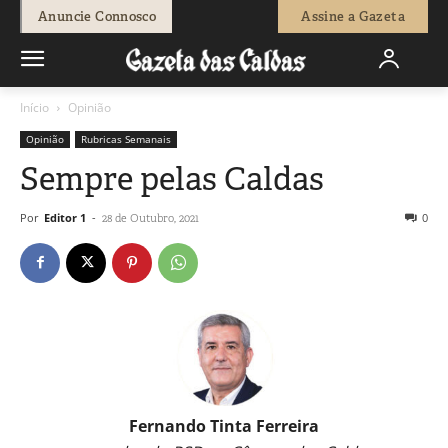
Anuncie Connosco
Assine a Gazeta
Início
Opinião
Opinião
Rubricas Semanais
Sempre pelas Caldas
Por
Editor 1
-
0
28 de Outubro, 2021
Fernando Tinta Ferreira