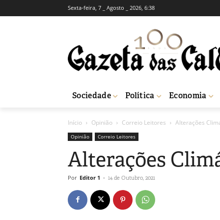
Sexta-feira, 7 _ Agosto _ 2026, 6:38
Sociedade
Política
Economia
Início
Opinião
Correio Leitores
Alterações Climá
Opinião
Correio Leitores
Alterações Climá
Por
Editor 1
-
14 de Outubro, 2021