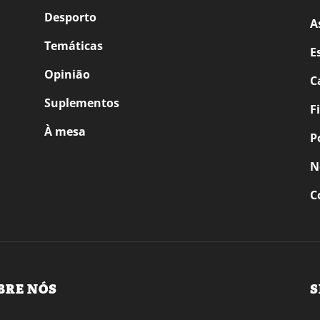
Desporto
A
Temáticas
E
Opinião
C
Suplementos
F
À mesa
P
N
C
BRE NÓS
S