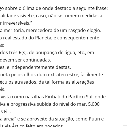
igo sobre o Clima de onde destaco a seguinte frase:
ealidade visível e, caso, não se tomem medidas a
irreversíveis.”
va meritória, merecedora de um rasgado elogio.
e o real estado do Planeta, e consequentemente
s:
 dos três R(s), de poupança de água, etc., em
o devem ser continuadas.
res, e independentemente destas,
eta pelos olhos dum extraterrestre, facilmente
ulos atrasados, de tal forma as alterações
is.
ista como nas ilhas Kiribati do Pacífico Sul, onde
iva e progressiva subida do nível do mar, 5.000
 Fiji.
 areia” e se aproveite da situação, como Putin e
s via Ártico feito em bocados.