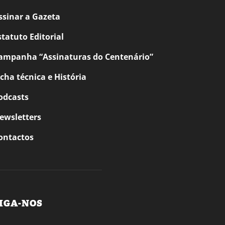
ssinar a Gazeta
statuto Editorial
ampanha “Assinaturas do Centenário”
icha técnica e História
odcasts
ewsletters
ontactos
IGA-NOS