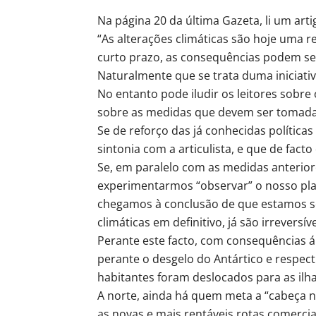
Na página 20 da última Gazeta, li um art
“As alterações climáticas são hoje uma r
curto prazo, as consequências podem ser 
Naturalmente que se trata duma iniciati
No entanto pode iludir os leitores sobr
sobre as medidas que devem ser tomada
Se de reforço das já conhecidas políticas
sintonia com a articulista, e que de fact
Se, em paralelo com as medidas anterio
experimentarmos “observar” o nosso plan
chegamos à conclusão de que estamos séc
climáticas em definitivo, já são irreversíve
Perante este facto, com consequências á v
perante o desgelo do Antártico e respect
habitantes foram deslocados para as ilhas
A norte, ainda há quem meta a “cabeça na
as novas e mais rentáveis rotas comerciai