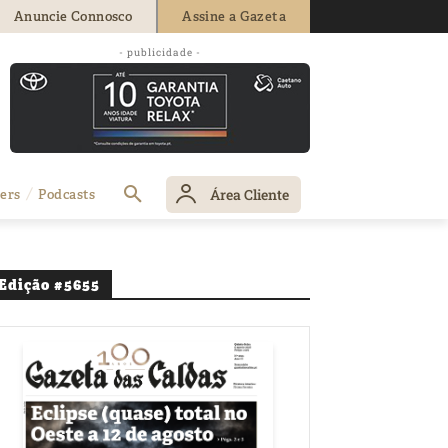
Anuncie Connosco
Assine a Gazeta
- publicidade -
Área Cliente
ers
Podcasts
Edição #5655