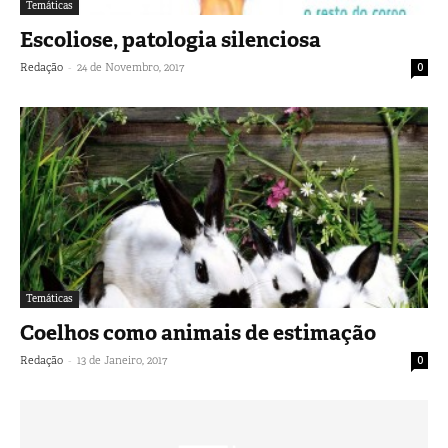
Temáticas
Escoliose, patologia silenciosa
-
Redação
24 de Novembro, 2017
0
Temáticas
Coelhos como animais de estimação
-
Redação
13 de Janeiro, 2017
0