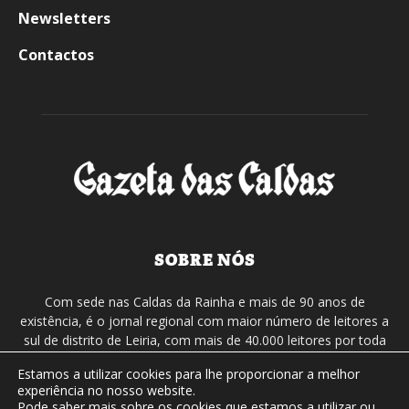
Newsletters
Contactos
SOBRE NÓS
Com sede nas Caldas da Rainha e mais de 90 anos de
existência, é o jornal regional com maior número de leitores a
sul de distrito de Leiria, com mais de 40.000 leitores por toda
a região Oeste. Jornal com distribuição em Portugal
Estamos a utilizar cookies para lhe proporcionar a melhor
Continental e assinatura online.
experiência no nosso website.
Pode saber mais sobre os cookies que estamos a utilizar ou