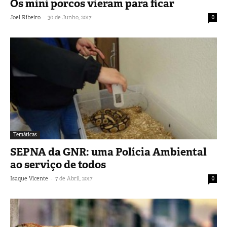
Os mini porcos vieram para ficar
-
Joel Ribeiro
30 de Junho, 2017
0
Temáticas
SEPNA da GNR: uma Polícia Ambiental
ao serviço de todos
-
Isaque Vicente
7 de Abril, 2017
0