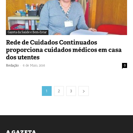
Gazeta da Saúde e Bem-Estar
Rede de Cuidados Continuados
proporciona cuidados médicos em casa
dos utentes
-
Redação
6 de Maio, 2016
0
1
2
3
A GAZETA