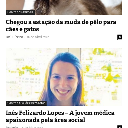
Gazeta dos Animais
Chegou a estação da muda de pêlo para
cães e gatos
-
Joel Ribeiro
16 de Abril, 2015
0
Gazeta da Saúde e Bem-Estar
Inês Felizardo Lopes – A jovem médica
apaixonada pela área social
-
Redação
6 de Maio, 2016
0