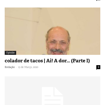
Opinião
colador de tacos | Ai! A dor… (Parte I)
-
Redação
13 de Março, 2020
0