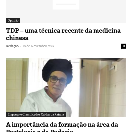
Opinião
TDP – uma técnica recente da medicina
chinesa
-
Redação
10 de Novembro, 2012
0
Emprego e Classificados Caldas da Rainha
A importância da formação na área da
Pastelaria e da Padaria