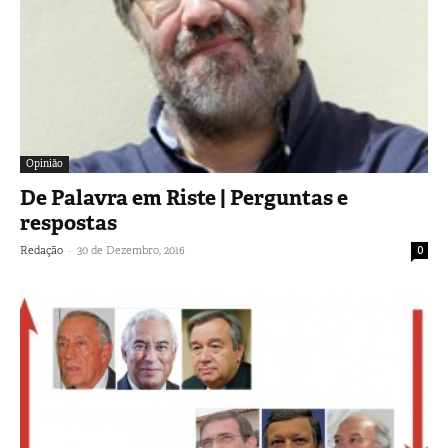
Opinião
De Palavra em Riste | Perguntas e
respostas
-
Redação
30 de Dezembro, 2016
0