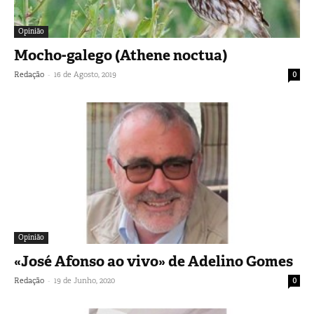
Opinião
Mocho-galego (Athene noctua)
-
Redação
16 de Agosto, 2019
0
Opinião
«José Afonso ao vivo» de Adelino Gomes
-
Redação
19 de Junho, 2020
0