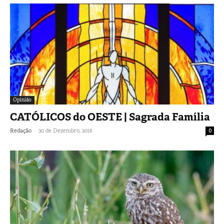
Opinião
CATÓLICOS do OESTE | Sagrada Família
-
Redação
30 de Dezembro, 2016
0