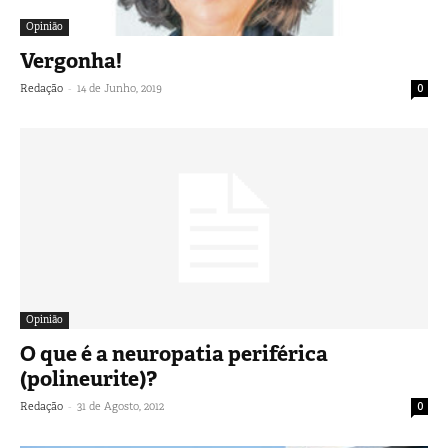
Opinião
Vergonha!
-
Redação
14 de Junho, 2019
0
Opinião
O que é a neuropatia periférica
(polineurite)?
-
Redação
31 de Agosto, 2012
0