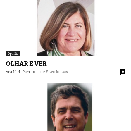
Opinião
OLHAR E VER
-
Ana Maria Pacheco
9 de Fevereiro, 2018
0