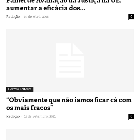
Painel de Avaliação da Justiça na UE:
aumentar a eficácia dos...
-
Redação
15 de Abril, 2016
0
Correio Leitores
“Obviamente que não íamos ficar cá com
os mais fracos”
-
Redação
21 de Setembro, 2012
0