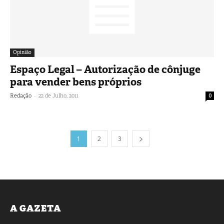
Opinião
Espaço Legal – Autorização de cônjuge
para vender bens próprios
-
Redação
22 de Julho, 2011
0
1
2
3
A GAZETA