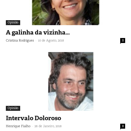
Opinião
A galinha da vizinha…
-
Cristina Rodrigues
10 de Agosto, 2018
0
Opinião
Intervalo Doloroso
-
Henrique Fialho
26 de Janeiro, 2018
0