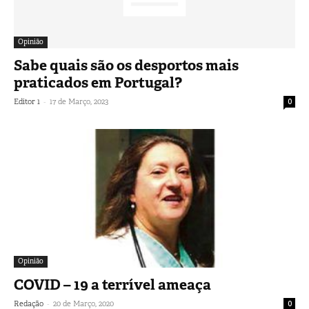
Opinião
Sabe quais são os desportos mais
praticados em Portugal?
-
Editor 1
17 de Março, 2023
0
Opinião
COVID – 19 a terrível ameaça
-
Redação
20 de Março, 2020
0